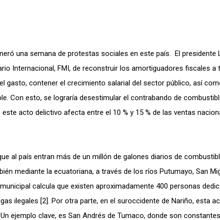
eneró una semana de protestas sociales en este país. El presidente 
io Internacional, FMI, de reconstruir los amortiguadores fiscales a 
l gasto, contener el crecimiento salarial del sector público, así com
le. Con esto, se lograría desestimular el contrabando de combustibl
 este acto delictivo afecta entre el 10 % y 15 % de las ventas nacion
 que al país entran más de un millón de galones diarios de combustibl
ién mediante la ecuatoriana, a través de los ríos Putumayo, San Mi
ldía municipal calcula que existen aproximadamente 400 personas dedi
 ilegales [2]. Por otra parte, en el suroccidente de Nariño, esta ac
o. Un ejemplo clave, es San Andrés de Tumaco, donde son constantes