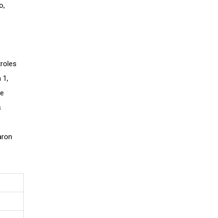
o,
troles
 1,
de
s
aron