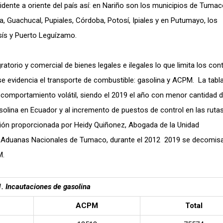
idente a oriente del país así: en Nariño son los municipios de Tumac
, Guachucal, Pupiales, Córdoba, Potosí, Ipiales y en Putumayo, los
sís y Puerto Leguízamo.
atorio y comercial de bienes legales e ilegales lo que limita los con
se evidencia el transporte de combustible: gasolina y ACPM. La tabla
 comportamiento volátil, siendo el 2019 el año con menor cantidad 
asolina en Ecuador y al incremento de puestos de control en las ruta
ión proporcionada por Heidy Quiñonez, Abogada de la Unidad
s y Aduanas Nacionales de Tumaco, durante el 2012 2019 se decomis
M.
1. Incautaciones de gasolina
ACPM
Total