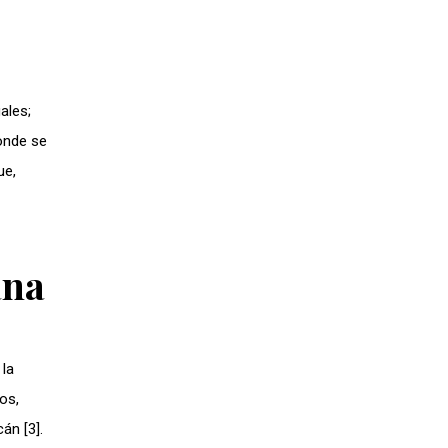
ales;
donde se
ue,
ana
 la
os,
án [3].