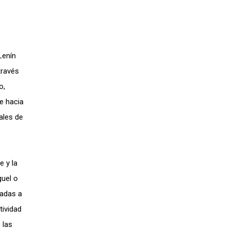
Lenín
través
o,
e hacia
ales de
e y la
guel o
cadas a
tividad
 las