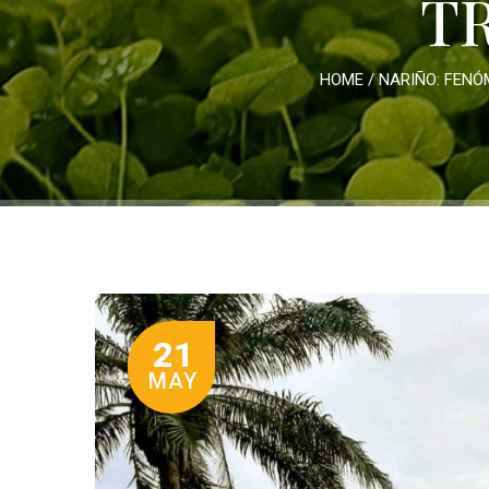
T
HOME
/
NARIÑO: FENÓ
21
MAY