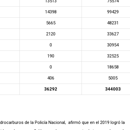
13513
75574
14398
99429
5665
48231
2120
33627
0
30954
190
32525
0
18658
406
5005
36292
344003
drocarburos de la Policía Nacional, afirmó que en el 2019 logró la