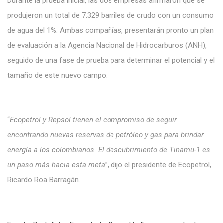
Durante la prueba inicial, las dos
empresas
afirmaron
que se
produjeron
un total de 7.329 barriles de crudo con un
consumo
de agua del
1%. Ambas compañías,
presentarán
pronto
un plan
de evaluación
a
la Agencia Nacional de Hidrocarburos (ANH),
seguido de
una fase de
prueba para
determinar el potencial y el
tamaño de este nuevo
campo.
“
Ecopetrol
y Repsol
tienen el compromiso de
seguir
encontrando
nuevas reservas de petróleo y gas para
brindar
energía a
los colombianos. El
descubrimiento
de
Tinamu-1
es
un paso más
hacia esta meta
”, dijo
el
presidente
de
Ecopetrol,
Ricardo Roa
Barragán.