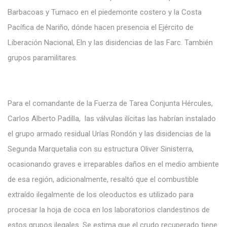
Barbacoas y Tumaco en el piedemonte costero y la Costa
Pacífica de Nariño, dónde hacen presencia el Ejército de
Liberación Nacional, Eln y las disidencias de las Farc. También
grupos paramilitares.
Para e
l comandante de la Fuerza de Tarea Conjunta Hércules,
Carlos Alberto Padilla, las válvulas ilícitas las habrían instalado
el grupo armado residual Urías Rondón y las disidencias de la
Segunda Marquetalia con su estructura Oliver Sinisterra,
ocasionando graves e irreparables daños en el medio ambiente
de esa región, a
dicionalmente, resaltó
que el combustible
extraído ilegalmente
de los oleoductos
es
utilizado
para
procesar la
hoja de coca en los laboratorios clandestinos de
estos
grupos
ilegales. Se
estima que el crudo
recuperado tiene