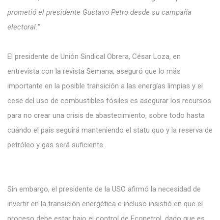
prometió el presidente Gustavo Petro
desde su campaña
electoral.”
El
presidente
de Unión Sindical Obrera, César Loza, en
entrevista con la revista Semana, aseguró que lo más
importante en
la posible
transición
a las
energías limpias y
el
cese del uso
de combustibles
fósiles
es asegurar los recursos
para no
crear
una crisis de
abastecimiento, sobre todo
hasta
cuándo el país
seguirá manteniendo el statu quo y la reserva de
petróleo y gas será suficiente.
Sin embargo,
el presidente de la USO
afirmó la necesidad de
invertir en
la transición energética e incluso
insistió en
que
el
proceso debe
estar bajo el control
de Ecopetrol,
dado
que es