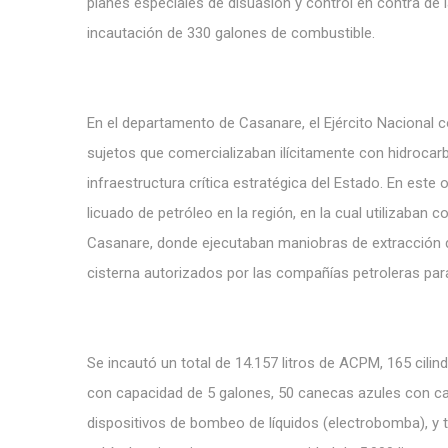
planes especiales de disuasión y control en contra de 
incautación de 330 galones de combustible.
En el departamento de Casanare, el Ejército Nacional co
sujetos que comercializaban ilícitamente con hidrocarb
infraestructura crítica estratégica del Estado. En es
licuado de petróleo en la región, en la cual utilizaba
Casanare, donde ejecutaban maniobras de extracción d
cisterna autorizados por las compañías petroleras par
Se incautó un total de 14.157 litros de ACPM, 165 cilin
con capacidad de 5 galones, 50 canecas azules con ca
dispositivos de bombeo de líquidos (electrobomba), y 