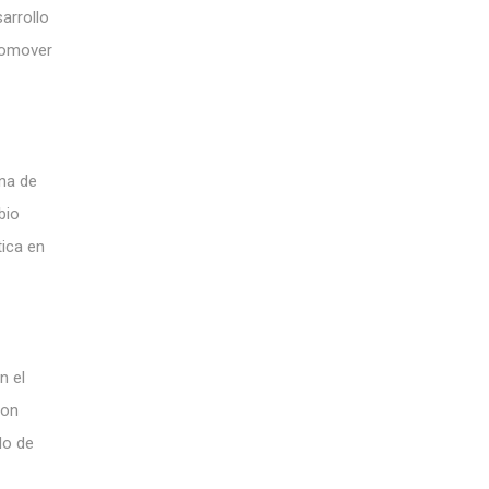
arrollo
promover
ena de
bio
tica en
n el
on
do de