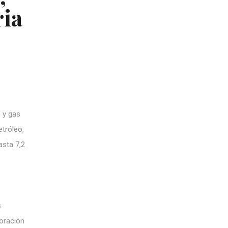
ria
 y gas
tróleo,
asta 7,2
s
loración