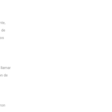
nte,
o de
los
 llamar
ón de
aron