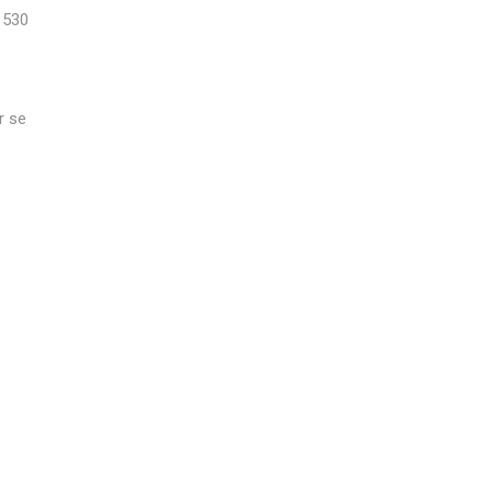
 530
r se