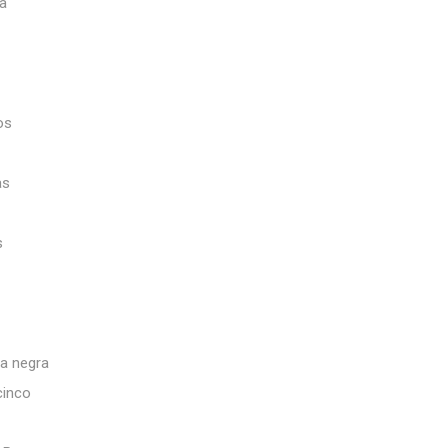
la
os
as
s
ca negra
cinco