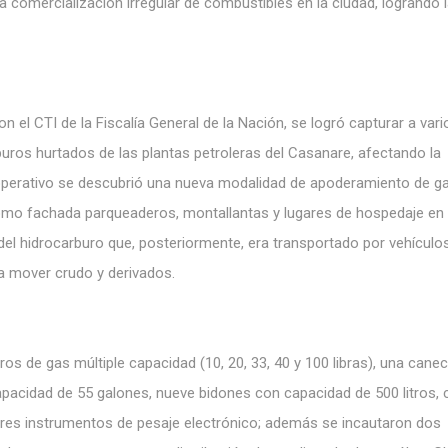
la comercialización irregular de combustibles en la ciudad,
logrando 
n el CTI de la Fiscalía General de la Nación, se logró capturar a vari
uros hurtados de las plantas petroleras del Casanare, afectando la
te operativo se descubrió una nueva modalidad de apoderamiento de g
n como fachada parqueaderos, montallantas y lugares de hospedaje en
el hidrocarburo que, posteriormente, era transportado por vehículo
a mover crudo y derivados.
dros de gas múltiple capacidad (10, 20, 33, 40 y 100 libras), una cane
pacidad de 55 galones, nueve bidones con capacidad de 500 litros, 
tres instrumentos de pesaje electrónico; además se incautaron dos