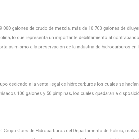
19 000 galones de crudo de mezcla, más de 10 700 galones de diluye
lina, lo que representa un importante debilitamiento al contraband
rta asimismo a la preservación de la industria de hidrocarburos en 
rupo dedicado a la venta ilegal de hidrocarburos los cuales se hacían
isados 100 galones y 50 pimpinas, los cuales quedaran a disposici
 el Grupo Goes de Hidrocarburos del Departamento de Policía
,
realiz