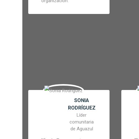
organización.
"
SONIA
RODRÍGUEZ
Líder
comunitaria
de Aguazul