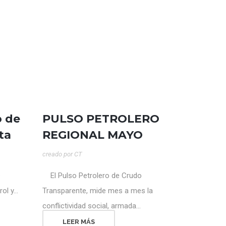
02
o de
PULSO PETROLERO
JUN
ta
REGIONAL MAYO
creado por
CT
e
El Pulso Petrolero de Crudo
 y...
Transparente, mide mes a mes la
conflictividad social, armada...
LEER MÁS