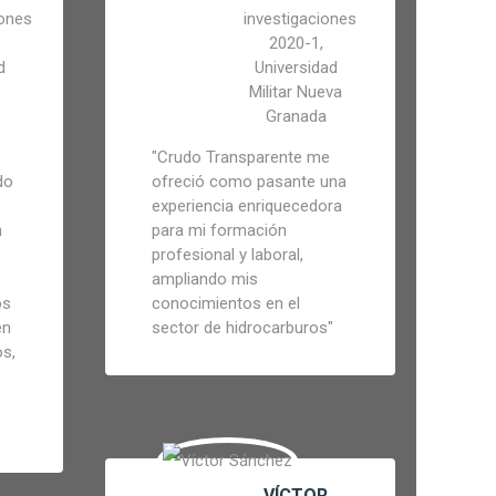
ones
investigaciones
2020-1,
d
Universidad
Militar Nueva
Granada
"
Crudo Transparente me
do
ofreció como pasante una
experiencia enriquecedora
n
para mi formación
profesional y laboral,
ampliando mis
os
conocimientos en el
en
sector de hidrocarburos
"
os,
VÍCTOR