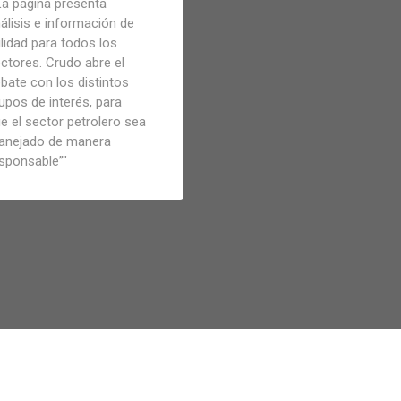
La página presenta
álisis e información de
ilidad para todos los
ctores. Crudo abre el
bate con los distintos
upos de interés, para
e el sector petrolero sea
anejado de manera
sponsable”
"