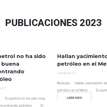
PUBLICACIONES 2023
14
05
etrol no ha sido
Hallan yacimient
JUN
JUN
 buena
petróleo en el Me
ontrando
creado por
CT
óleo
Noticias Hallan yacimiento d
or
CT
petróleo en el Meta Ecopetrol
LEER MÁS
s Ecopetrol no ha sido muy
ncontrando petróleo El...