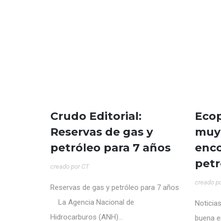
16
Crudo Editorial:
Ecop
JUN
Reservas de gas y
muy
petróleo para 7 años
enc
petr
creado por
CT
creado p
Reservas de gas y petróleo para 7 años
La Agencia Nacional de
Noticia
Hidrocarburos (ANH)...
buena e