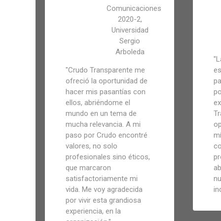
Comunicaciones
2020-2,
Universidad
Sergio
Arboleda
"
L
"
Crudo Transparente me
es
ofreció la oportunidad de
pa
hacer mis pasantías con
po
ellos, abriéndome el
ex
mundo en un tema de
Tr
mucha relevancia. A mi
op
paso por Crudo encontré
mí
valores, no solo
co
profesionales sino éticos,
pr
que marcaron
ab
satisfactoriamente mi
nu
vida. Me voy agradecida
in
por vivir esta grandiosa
experiencia, en la