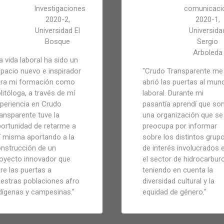
Investigaciones
comunicaci
2020-2,
2020-1,
Universidad El
Universida
Bosque
Sergio
Arboleda
a vida laboral ha sido un
pacio nuevo e inspirador
"
Crudo Transparente me
ra mi formación como
abrió las puertas al mun
litóloga, a través de mí
laboral. Durante mi
periencia en Crudo
pasantía aprendí que so
ansparente tuve la
una organización que se
ortunidad de retarme a
preocupa por informar
 misma aportando a la
sobre los distintos grup
nstrucción de un
de interés involucrados 
oyecto innovador que
el sector de hidrocarbur
re las puertas a
teniendo en cuenta la
estras poblaciones afro
diversidad cultural y la
dígenas y campesinas.
"
equidad de género.
"