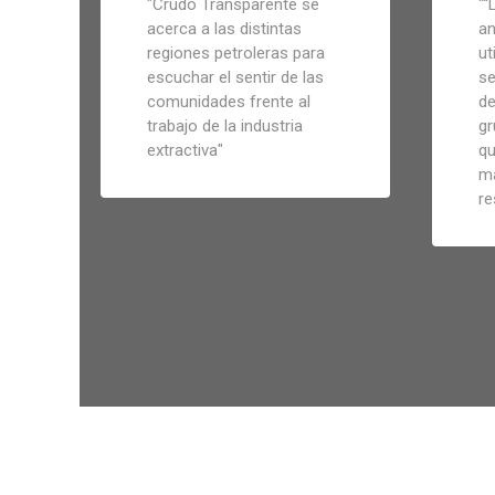
"
Crudo Transparente se
"
“
acerca a las distintas
an
regiones petroleras para
ut
escuchar el sentir de las
se
comunidades frente al
de
trabajo de la industria
gr
extractiva
"
qu
m
re