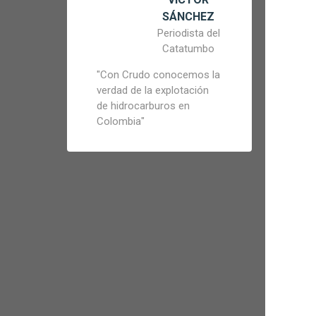
SÁNCHEZ
Periodista del
Catatumbo
"
Con Crudo conocemos la
verdad de la explotación
de hidrocarburos en
Colombia
"