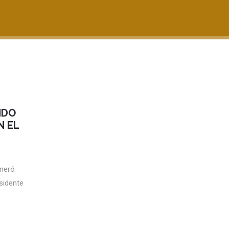
NDO
N EL
eneró
sidente