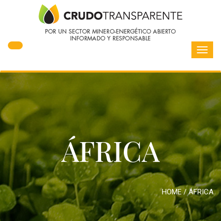
Toggl
navig
ÁFRICA
HOME
/
ÁFRICA