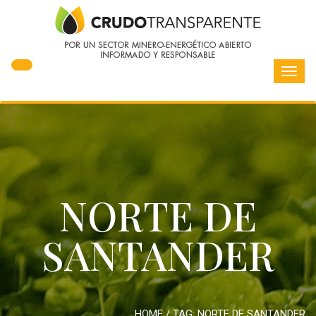
Toggl
navig
NORTE DE
SANTANDER
HOME
/ TAG:
NORTE DE SANTANDER