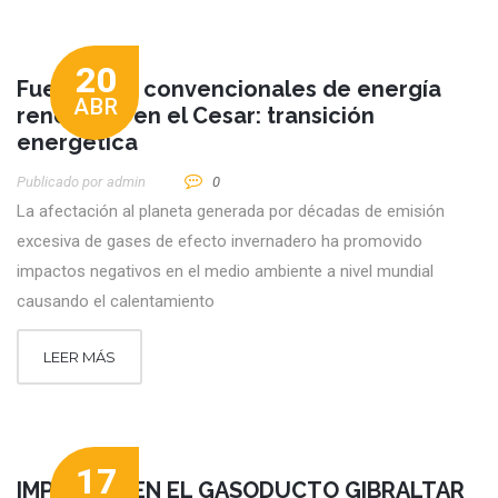
20
Fuentes no convencionales de energía
ABR
renovable en el Cesar: transición
energética
Publicado por
Admin
0
La afectación al planeta generada por décadas de emisión
excesiva de gases de efecto invernadero ha promovido
impactos negativos en el medio ambiente a nivel mundial
causando el calentamiento
LEER MÁS
17
IMPACTOS EN EL GASODUCTO GIBRALTAR