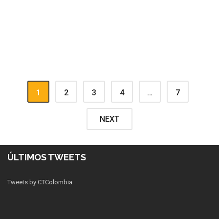
1
2
3
4
…
7
NEXT
ÚLTIMOS TWEETS
Tweets by CTColombia