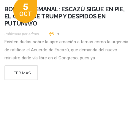
5
BOLETÍN SEMANAL: ESCAZÚ SIGUE EN PIE,
OCT
EL COVID DE TRUMP Y DESPIDOS EN
PUTUMAYO
Publicado por
Admin
0
Existen dudas sobre la aproximación a temas como la urgencia
de ratificar el Acuerdo de Escazú, que demanda del nuevo
ministro darle vía libre en el Congreso, pues ya
LEER MÁS