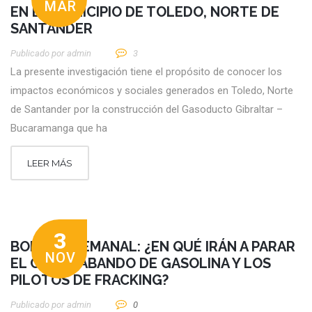
MAR
EN EL MUNICIPIO DE TOLEDO, NORTE DE
SANTANDER
Publicado por
Admin
3
La presente investigación tiene el propósito de conocer los
impactos económicos y sociales generados en Toledo, Norte
de Santander por la construcción del Gasoducto Gibraltar –
Bucaramanga que ha
LEER MÁS
3
BOLETÍN SEMANAL: ¿EN QUÉ IRÁN A PARAR
NOV
EL CONTRABANDO DE GASOLINA Y LOS
PILOTOS DE FRACKING?
Publicado por
Admin
0