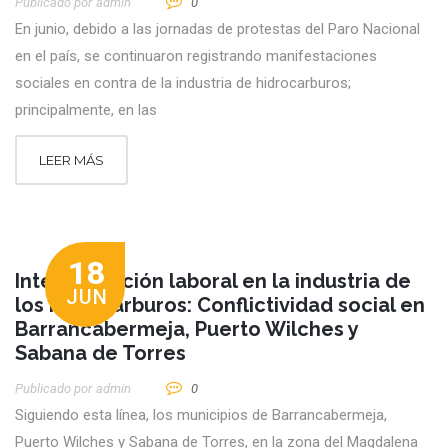
Publicado por
Admin
0
En junio, debido a las jornadas de protestas del Paro Nacional
en el país, se continuaron registrando manifestaciones
sociales en contra de la industria de hidrocarburos;
principalmente, en las
LEER MÁS
18
Intermediación laboral en la industria de
JUN
los hidrocarburos: Conflictividad social en
Barrancabermeja, Puerto Wilches y
Sabana de Torres
Publicado por
Admin
0
Siguiendo esta línea, los municipios de Barrancabermeja,
Puerto Wilches y Sabana de Torres, en la zona del Magdalena