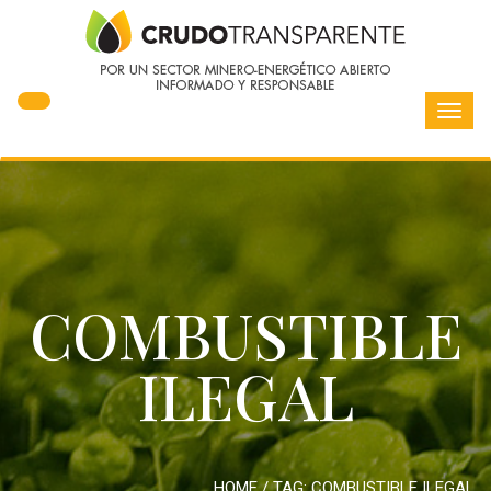
Toggl
navig
COMBUSTIBLE
ILEGAL
HOME
/ TAG:
COMBUSTIBLE ILEGAL