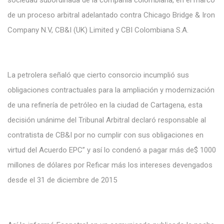
sociedad subordinada de la compañía colombiana, en el marco
de un proceso arbitral adelantado contra Chicago Bridge & Iron
Company N.V, CB&I (UK) Limited y CBI Colombiana S.A.
La
petrolera
señaló
que
cierto
consorcio incumplió sus
obligaciones
contractuales
para la ampliación y modernización
de
una
refinería
de petróleo
en la ciudad de
Cartagena, esta
decisión unánime
del
Tribunal Arbitral
declaró responsable al
contratista
de
CB&I
por no cumplir con
sus obligaciones en
virtud
del
Acuerdo EPC” y así
lo condenó
a pagar
más de$ 1000
millones
de dólares
por
Reficar más los intereses
devengados
desde el 31 de diciembre de
2015