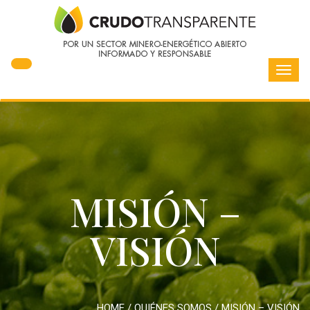
Toggl
navig
MISIÓN –
VISIÓN
HOME
/
QUIÉNES SOMOS
/
MISIÓN – VISIÓN