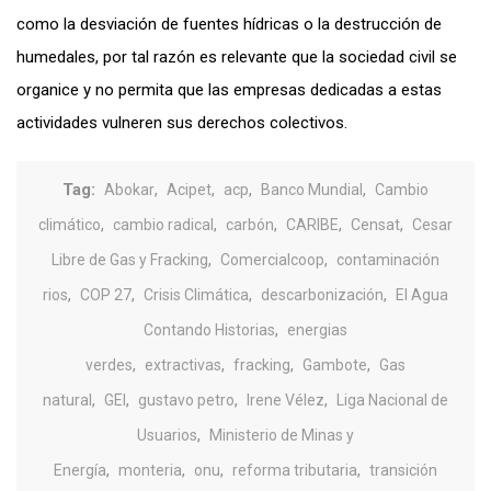
como la desviación de fuentes hídricas o la destrucción de
humedales, por tal razón es relevante que la sociedad civil se
organice y no permita que las empresas dedicadas a estas
actividades vulneren sus derechos colectivos.
Tag:
,
,
,
,
Abokar
Acipet
acp
Banco Mundial
Cambio
,
,
,
,
,
climático
cambio radical
carbón
CARIBE
Censat
Cesar
,
,
Libre de Gas y Fracking
Comercialcoop
contaminación
,
,
,
,
rios
COP 27
Crisis Climática
descarbonización
El Agua
,
Contando Historias
energias
,
,
,
,
verdes
extractivas
fracking
Gambote
Gas
,
,
,
,
natural
GEI
gustavo petro
Irene Vélez
Liga Nacional de
,
Usuarios
Ministerio de Minas y
,
,
,
,
Energía
monteria
onu
reforma tributaria
transición