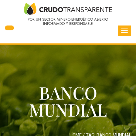
Toggl
navig
BANCO
MUNDIAL
HOME
/ TAG:
BANCO MUNDIAL