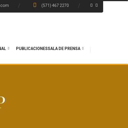
e.com
(571) 467 2270
NAL
PUBLICACIONES
SALA DE PRENSA
P