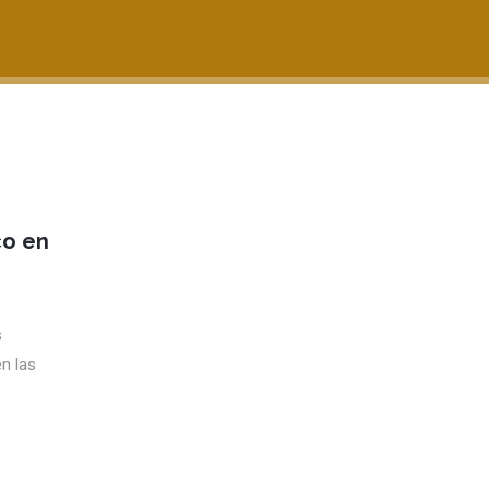
co en
s
n las