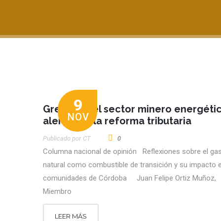
9
Gremios del sector minero energéti
NOV
alerta por la reforma tributaria
Publicado por
CT
0
Columna nacional de opinión Reflexiones sobre el ga
natural como combustible de transición y su impacto e
comunidades de Córdoba Juan Felipe Ortiz Muñoz,
Miembro
LEER MÁS