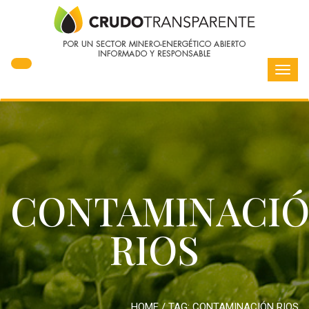
Toggl
navig
CONTAMINACI
RIOS
HOME
/ TAG:
CONTAMINACIÓN RIOS