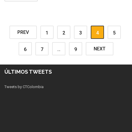
PREV
1
2
3
4
5
NEXT
6
7
…
9
ÚLTIMOS TWEETS
Tweets by CTColombia