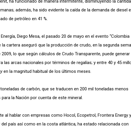
nit, ha funcionado de manera intermitente, disminuyendo la cantid
emanas; además, ha sido evidente la caída de la demanda de diesel 
cuado de petróleo en 41 %.
y Energía, Diego Mesa, el pasado 20 de mayo en el evento “Colombia
de la cartera aseguró que la producción de crudo, en la segunda sem
de 2009, lo que según cálculos de Crudo Transparente, puede generar
a las arcas nacionales por términos de regalías; y entre 40 y 45 mil
y
en la magnitud habitual de los últimos meses.
 toneladas de carbón, que se traducen en 200 mil toneladas menos
 para la Nación por cuenta de este mineral.
e al hablar con empresas como Hocol, Ecopetrol, Frontera Energy 
ur del país así como en la costa atlántica, ha estado relacionada con