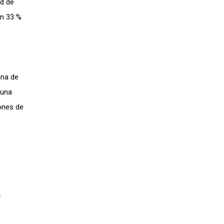
ad de
en 33 %
ana de
 una
lones de
y