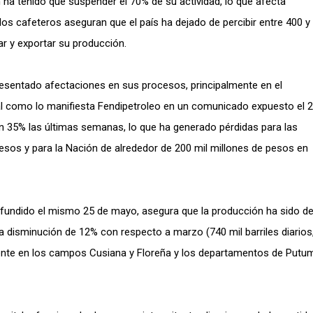
n ha tenido que suspender el 70% de su actividad, lo que afecta
os cafeteros aseguran que el país ha dejado de percibir entre 400 y
ar y exportar su producción.
resentado afectaciones en sus procesos, principalmente en el
al como lo manifiesta Fendipetroleo en un comunicado expuesto el 
 35% las últimas semanas, lo que ha generado pérdidas para las
esos y para la Nación de alrededor de 200 mil millones de pesos en
ifundido el mismo 25 de mayo, asegura que la producción ha sido d
una disminución de 12% con respecto a marzo (740 mil barriles diarios
ente en los campos Cusiana y Floreña y los departamentos de Putu