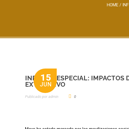
HOME
/
IN
15
INFORME ESPECIAL: IMPACTOS 
EXTRACTIVO
JUN
Publicado por
Admin
0