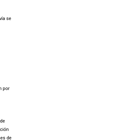
vía se
n por
 de
cción
nes de