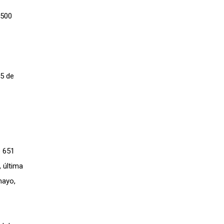
 500
25 de
e 651
, última
mayo,