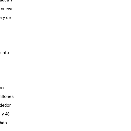
Cauca y
a nueva
a y de
iento
mo
millones
ededor
o y 48
dido