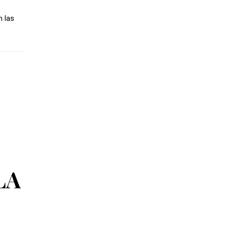
n las
LA