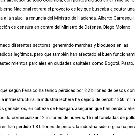
s alrededor de todo Colombia, con puntos álgidos en el Valle del 
ierno Nacional retirara el proyecto de ley que buscaba ejecutar un
a a la salud; la renuncia del Ministro de Hacienda, Alberto Carrasquill
oción de censura en contra del Ministro de Defensa, Diego Molano.
umado diferentes sectores; generando marchas y bloqueos en las
 pedidos legítimos, pero que también han afectado el buen funcionam
stecimientos parciales en ciudades capitales como Bogotá, Pasto,
que según Fenalco ha tenido pérdidas por 2.2 billones de pesos co
 infraestructura; la industria lechera ha dejado de percibir 350 mil 
 los ganaderos, en cabeza de Fedegan, aseguran que han perdido alr
podido comercializar 12 millones de huevos, 16 mil toneladas de poll
es han perdido 1.8 billones de pesos; la industria siderúrgica ha per