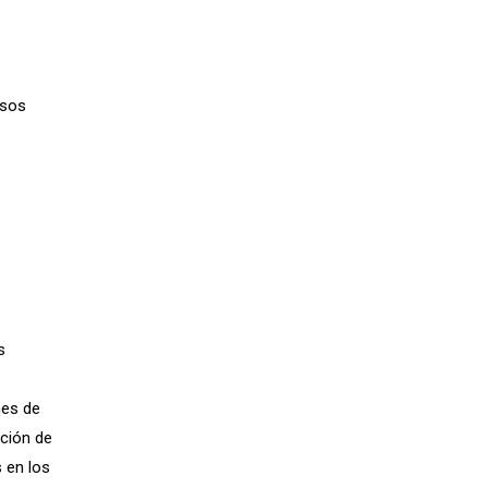
esos
s
nes de
ución de
 en los