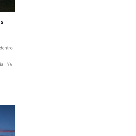
os
 dentro
bia Ya