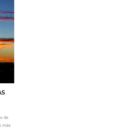
AS
do de
s más