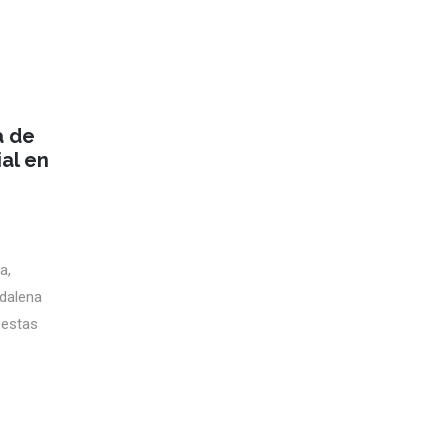
a de
ial en
a,
gdalena
 estas