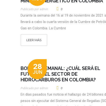
MINERO-ENERGÉTICO EN COLOMBIA
Publicado por
Admin
0
Durante la semana del 16 al 19 de noviembre de 2021 
llevará a cabo la cuarta versión de la Cumbre de Petról
Gas en Colombia. La Cumbre
LEER MÁS
28
BOLETÍN SEMANAL: ¿CUÁL SERÁ EL
JUN
FUTURO DEL SECTOR DE
HIDROCARBUROS EN COLOMBIA?
Publicado por
Admin
0
En días pasados fue noticia el hallazgo de 24 billones 
pesos sin ejecutar del Sistema General de Regalías (S