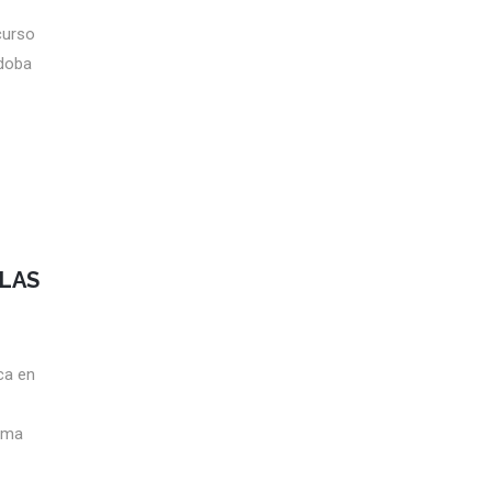
curso
Córdoba
 LAS
ca en
rma