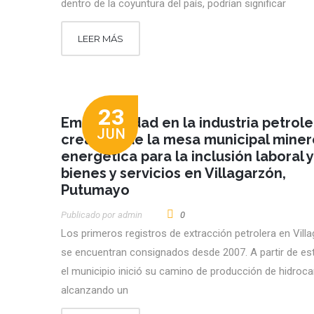
dentro de la coyuntura del país, podrían significar
LEER MÁS
23
Empleabilidad en la industria petrole
JUN
creación de la mesa municipal miner
energética para la inclusión laboral 
bienes y servicios en Villagarzón,
Putumayo
Publicado por
Admin
0
Los primeros registros de extracción petrolera en Vill
se encuentran consignados desde 2007. A partir de es
el municipio inició su camino de producción de hidroca
alcanzando un