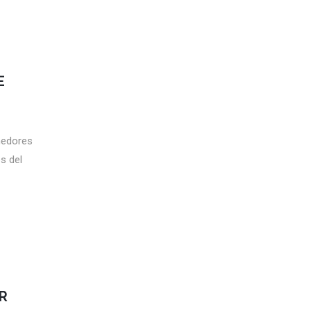
E
nedores
s del
R