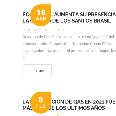
18
ECOPETROL AUMENTA SU PRESENCIA
ABR
LA CUENCA DE LOS SANTOS BRASIL
Publicado por
CT
0
Columna de Opinión Nacional La última “jugadita” del
gobierno sobre Ecopetrol Katherine Casas Pérez,
Investigadora Nacional Al presidente, Iván Duque, le
4
LEER MÁS
8
LA PRODUCCIÓN DE GAS EN 2021 FUE
FEB
MÁS ALTA DE LOS ULTIMOS AÑOS