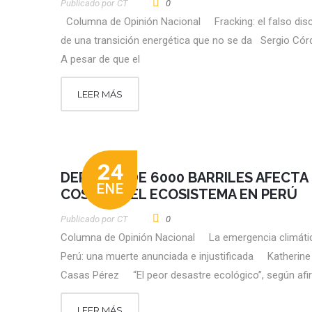
Publicado por
CT
0
Columna de Opinión Nacional Fracking: el falso dis
de una transición energética que no se da Sergio 
A pesar de que el
LEER MÁS
24
DERRAME DE 6000 BARRILES AFECTA
ENE
COSTAS Y EL ECOSISTEMA EN PERÚ
Publicado por
CT
0
Columna de Opinión Nacional La emergencia climáti
Perú: una muerte anunciada e injustificada Katherine
Casas Pérez “El peor desastre ecológico”, según afi
LEER MÁS