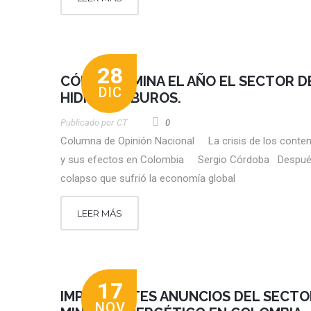
28
CÓMO TERMINA EL AÑO EL SECTOR D
DIC
HIDROCARBUROS.
Publicado por
CT
0
Columna de Opinión Nacional La crisis de los conte
y sus efectos en Colombia Sergio Córdoba Despué
colapso que sufrió la economía global
LEER MÁS
17
IMPORTANTES ANUNCIOS DEL SECTO
NOV