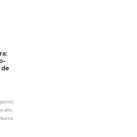
ra:
o-
y de
agarzón,
te año,
rburos,