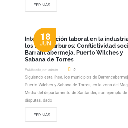
LEER MÁS
18
Intermediación laboral en la industri
JUN
los hidrocarburos: Conflictividad soc
Barrancabermeja, Puerto Wilches y
Sabana de Torres
Publicado por
Admin
0
Siguiendo esta línea, los municipios de Barrancabermej
Puerto Wilches y Sabana de Torres, en la zona del Ma
Medio del departamento de Santander, son ejemplo de
disputas, dado
LEER MÁS