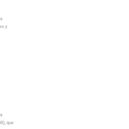
se
eo y
de
GR), que