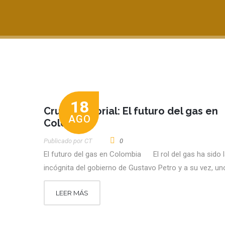
18
Crudo Editorial: El futuro del gas en
AGO
Colombia
Publicado por
CT
0
El futuro del gas en Colombia El rol del gas ha sido l
incógnita del gobierno de Gustavo Petro y a su vez, un
LEER MÁS