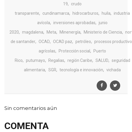
,
19
crudo
,
,
,
,
transparente
cundinamarca
hidrocarburos
huila
industria
,
,
avícola
inversiones aprobadas
junio
,
,
,
,
,
2020
magdalena
Meta
Minenergía
Ministerio de Ciencia
nor
,
,
,
,
de santander
OCAD
OCAD paz
petróleo
procesos productiv
,
,
agrícolas
Protección social
Puerto
,
,
,
,
,
Rico
putumayo
Regalias
región Caribe
SALUD
seguridad
,
,
,
alimentaria
SGR
tecnología e innovación
vichada
Sin comentarios aún
COMENTA