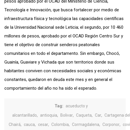
pesos aprobado por el OCAD del Ministerio de Ciencia,
Tecnología e Innovación, que busca fortalecer por medio de
infraestructura física y tecnológica las capacidades científicas
de la Universidad Nacional sede Leticia; el segundo, por 10 460
millones de pesos, aprobado por el OCAD Región Centro Sur y
tiene el objetivo de construir senderos peatonales
comunitarios en todo el departamento. Sin embargo, Chocó,
Guainía, Guaviare y Vichada que son territorios donde sus
habitantes conviven con necesidades sociales y económicas
constantes, quedaron en deuda este mes y en general el
comportamiento del año no ha sido el esperado.
Tag:
acueducto y
,
,
,
,
,
alcantarillado
antioquia
Bolivar
Caqueta
Car
Cartagena de
,
,
,
,
,
,
Chairá
cauca
cesar
Colombia
Cormagdalena
Corponor
cov