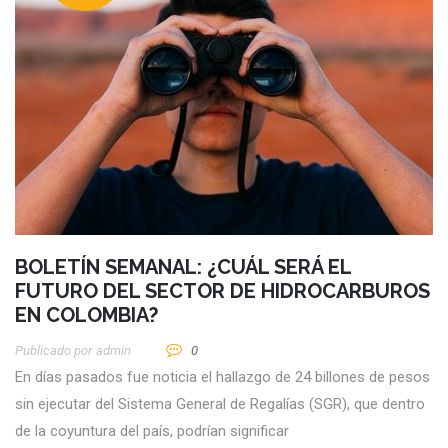
BOLETÍN SEMANAL: ¿CUÁL SERÁ EL
FUTURO DEL SECTOR DE HIDROCARBUROS
EN COLOMBIA?
Publicado por
Admin
0
En días pasados fue noticia el hallazgo de 24 billones de pesos
sin ejecutar del Sistema General de Regalías (SGR), que dentro
de la coyuntura del país, podrían significar