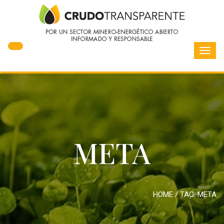
Toggl
navig
META
HOME
/ TAG:
META