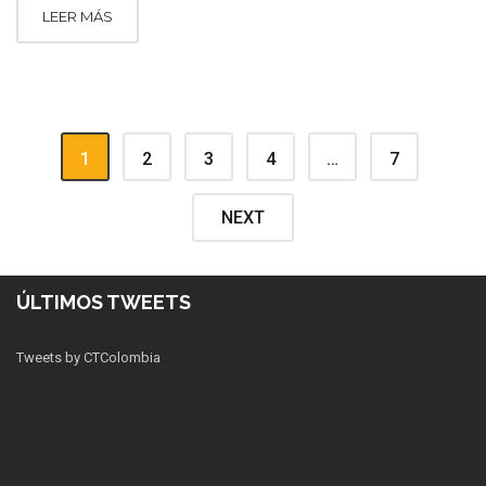
LEER MÁS
1
2
3
4
…
7
NEXT
ÚLTIMOS TWEETS
Tweets by CTColombia