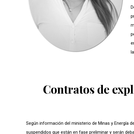
D
p
m
p
e
l
Contratos de exp
Según información del ministerio de Minas y Energía de
suspendidos que están en fase preliminar y serán debat