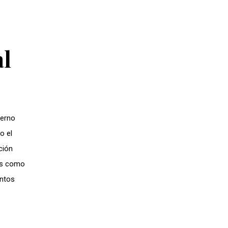
al
ierno
o el
ción
mas como
untos