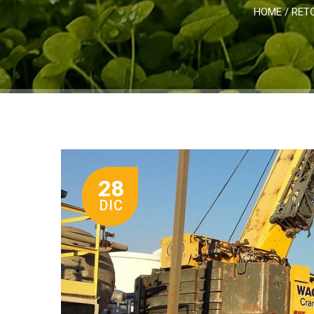
HOME
/
RETO
28
DIC