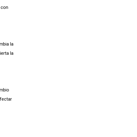
 con
mbia la
erta la
ambio
fectar