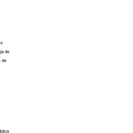
os
ja de
s de
didos