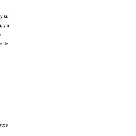
 y su
, y a
e
e de
atos