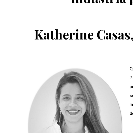
Katherine Casas,
Q
P
p
s
l
d