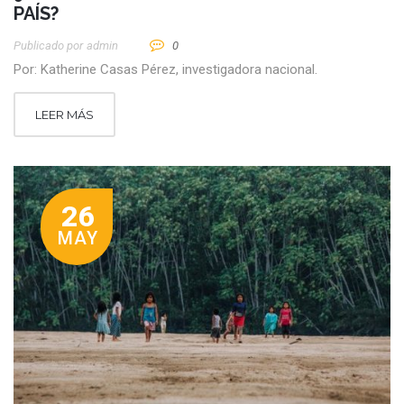
PAÍS?
Publicado por
Admin
0
Por: Katherine Casas Pérez, investigadora nacional.
LEER MÁS
26
MAY