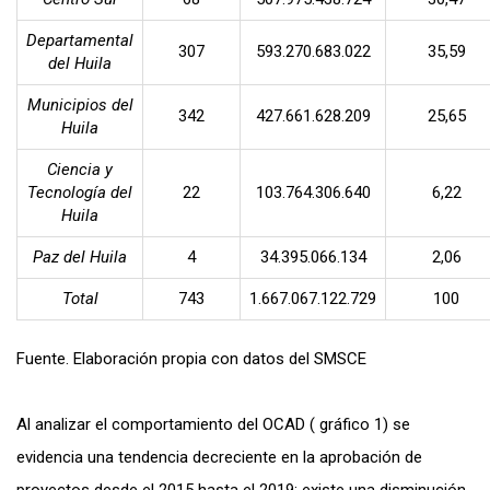
Departamental
307
593.270.683.022
35,59
del Huila
Municipios del
342
427.661.628.209
25,65
Huila
Ciencia y
Tecnología del
22
103.764.306.640
6,22
Huila
Paz del Huila
4
34.395.066.134
2,06
Total
743
1.667.067.122.729
100
Fuente. Elaboración propia con datos del SMSCE
Al analizar el comportamiento del OCAD ( gráfico 1) se
evidencia una tendencia decreciente en la aprobación de