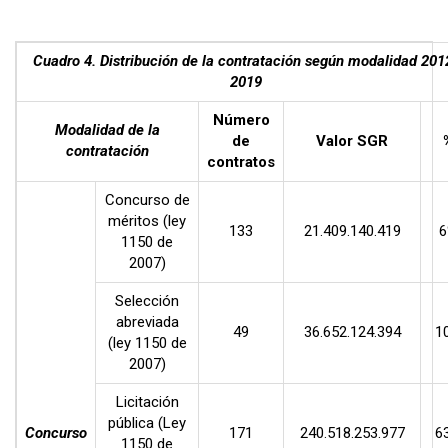
Cuadro 4. Distribución de la contratación según modalidad 201
2019
Número
Modalidad de la
de
Valor SGR
contratación
contratos
Concurso de
méritos (ley
133
21.409.140.419
6
1150 de
2007)
Selección
abreviada
49
36.652.124.394
1
(ley 1150 de
2007)
Licitación
pública (Ley
Concurso
171
240.518.253.977
6
1150 de