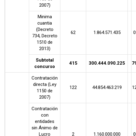
2007)
Minima
cuantia
(Decreto
62
1.864.571.435
0
734, Decreto
1510 de
2013)
Subtotal
415
300.444.090.225
7
concurso
Contratación
directa (Ley
122
44.854.463.219
1
1150 de
2007)
Contratación
con
entidades
sin Ánimo de
Lucro
2
1.160.000.000
0