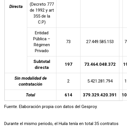
(Decreto 777
Directa
de 1992 y art
355 de la
C.P)
Entidad
Pública –
73
27.449.585.153
7
Régimen
Privado
Subtotal
197
73.464.048.372
1
directa
Sin modalidad de
2
5.421.281.794
1
contratación
Total
614
379.329.420.391
10
Fuente. Elaboración propia con datos del Gesproy.
Durante el mismo periodo, el Huila tenía en total 35 contratos