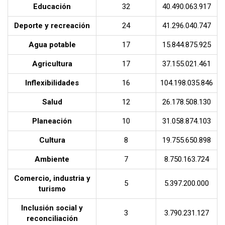
Educación
32
40.490.063.917
Deporte y recreación
24
41.296.040.747
Agua potable
17
15.844.875.925
Agricultura
17
37.155.021.461
Inflexibilidades
16
104.198.035.846
Salud
12
26.178.508.130
Planeación
10
31.058.874.103
Cultura
8
19.755.650.898
Ambiente
7
8.750.163.724
Comercio, industria y
5
5.397.200.000
turismo
Inclusión social y
3
3.790.231.127
reconciliación