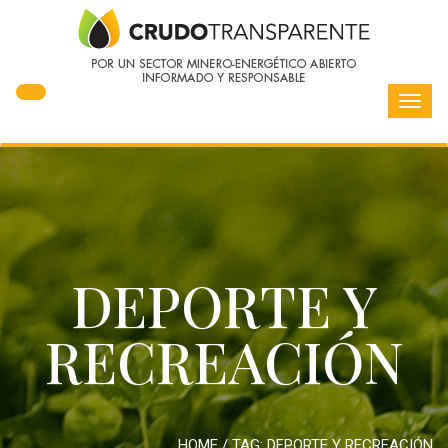
Toggl
navig
DEPORTE Y
RECREACIÓN
HOME
/ TAG:
DEPORTE Y RECREACIÓN