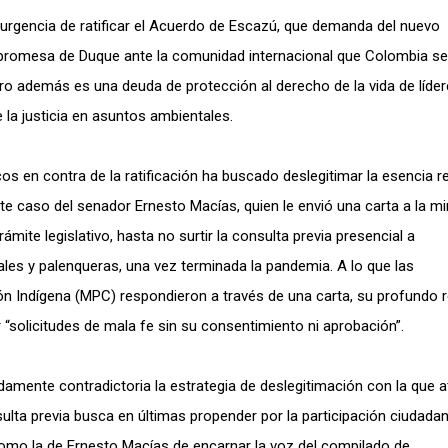
urgencia de ratificar el Acuerdo de Escazú, que demanda del nuevo
na promesa de Duque ante la comunidad internacional que Colombia se
pero además es una deuda de protección al derecho de la vida de líder
e la justicia en asuntos ambientales.
cos en contra de la ratificación ha buscado deslegitimar la esencia r
nte caso del senador Ernesto Macías, quien le envió una carta a la mi
rámite legislativo, hasta no surtir la consulta previa presencial a
les y palenqueras, una vez terminada la pandemia. A lo que las
n Indígena (MPC) respondieron a través de una carta, su profundo 
“solicitudes de mala fe sin su consentimiento ni aprobación”.
damente contradictoria la estrategia de deslegitimación con la que 
ulta previa busca en últimas propender por la participación ciudada
 como la de Ernesto Macías de encarnar la voz del compilado de