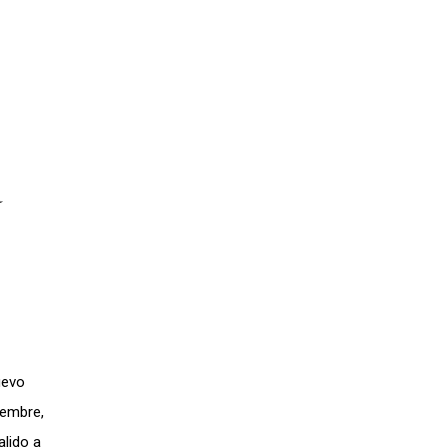
a
uevo
iembre,
alido a