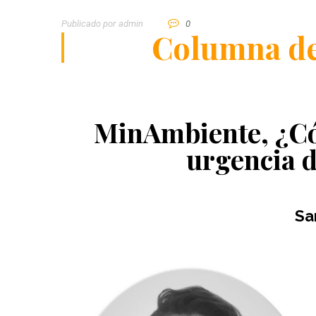
Publicado por
Admin
0
Columna de
MinAmbiente, ¿Có
urgencia d
Sa