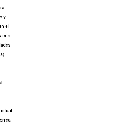
tre
s y
en el
y con
idades
ca)
el
actual
Correa