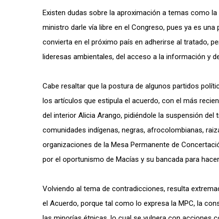
Existen dudas sobre la aproximación a temas como la 
ministro darle vía libre en el Congreso, pues ya es u
convierta en el próximo país en adherirse al tratado, 
lideresas ambientales, del acceso a la información y d
Cabe resaltar que la postura de algunos partidos políti
los artículos que estipula el acuerdo, con el más recie
del interior Alicia Arango, pidiéndole la suspensión del t
comunidades indígenas, negras, afrocolombianas, raiza
organizaciones de la Mesa Permanente de Concertació
por el oportunismo de Macías y su bancada para hacer 
Volviendo al tema de contradicciones, resulta extrema
el Acuerdo, porque tal como lo expresa la MPC, la cons
las minorías étnicas, lo cual se vulnera con acciones