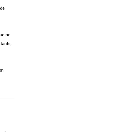
 de
que no
tante,
en