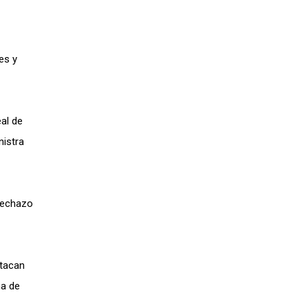
es y
eal de
nistra
rechazo
atacan
na de