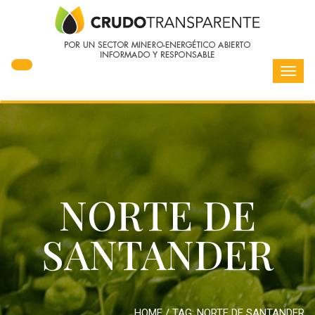
Toggl
navig
NORTE DE
SANTANDER
HOME
/ TAG:
NORTE DE SANTANDER