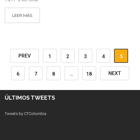
LEER MÁS
PREV
1
2
3
4
5
NEXT
6
7
8
…
18
ÚLTIMOS TWEETS
Tweets by CTColombia