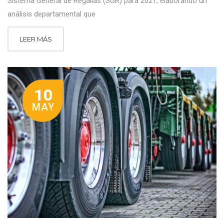
Sistema General de Regalías (SGR) para 2021, elaborando un
análisis departamental que
LEER MÁS
10
MAY