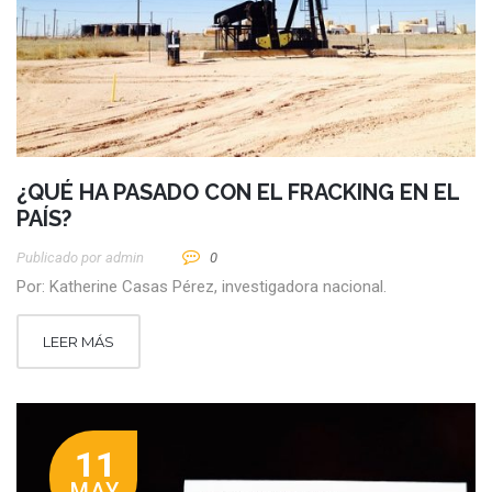
¿QUÉ HA PASADO CON EL FRACKING EN EL
PAÍS?
Publicado por
Admin
0
Por: Katherine Casas Pérez, investigadora nacional.
LEER MÁS
11
MAY