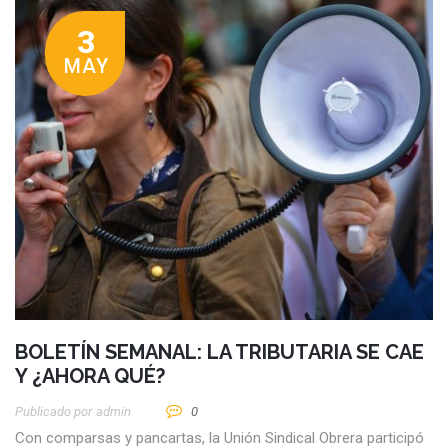
3
MAY
BOLETÍN SEMANAL: LA TRIBUTARIA SE CAE
Y ¿AHORA QUÉ?
Publicado por
Admin
0
Con comparsas y pancartas, la Unión Sindical Obrera participó