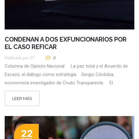
CONDENAN A DOS EXFUNCIONARIOS POR
EL CASO REFICAR
Publicado por
CT
0
Columna de Opinión Nacional La paz total y el Acuerdo de
Escazú: el diálogo como estrategia Sergio Córdoba,
economista investigador de Crudo Transparente El
LEER MÁS
22