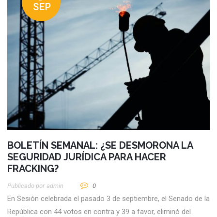
SEP
BOLETÍN SEMANAL: ¿SE DESMORONA LA
SEGURIDAD JURÍDICA PARA HACER
FRACKING?
Publicado por
Admin
0
En Sesión celebrada el pasado 3 de septiembre, el Senado de la
República con 44 votos en contra y 39 a favor, eliminó del