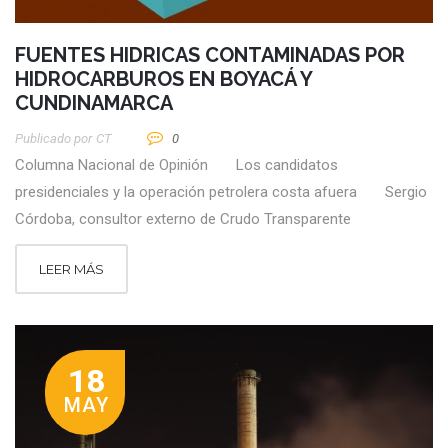
FUENTES HIDRICAS CONTAMINADAS POR
HIDROCARBUROS EN BOYACÁ Y
CUNDINAMARCA
Publicado por
CT
0
Columna Nacional de Opinión Los candidatos
presidenciales y la operación petrolera costa afuera Sergio
Córdoba, consultor externo de Crudo Transparente
LEER MÁS
18
MAY