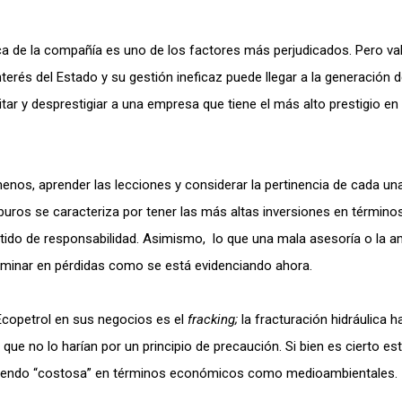
a de la compañía es uno de los factores más perjudicados. Pero val
terés del Estado y su gestión ineficaz puede llegar a la generación 
itar y desprestigiar a una empresa que tiene el más alto prestigio en 
 menos, aprender las lecciones y considerar la pertinencia de cada un
buros se caracteriza por tener las más altas inversiones en término
entido de responsabilidad. Asimismo, lo que una mala asesoría o la a
rminar en pérdidas como se está evidenciando ahora.
 Ecopetrol en sus negocios es el
fracking;
la fracturación hidráulica h
e no lo harían por un principio de precaución. Si bien es cierto es
r siendo “costosa” en términos económicos como medioambientales