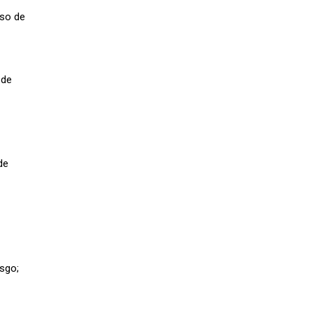
uso de
 de
de
esgo;