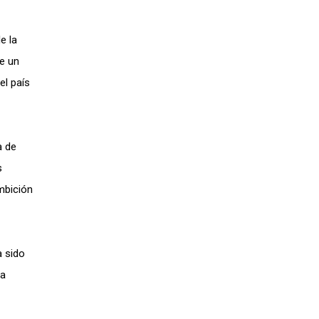
e la
de un
el país
a de
s
mbición
a sido
ta
.