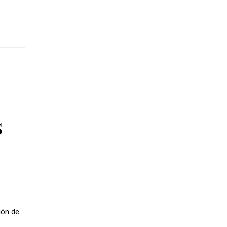
s
ión de