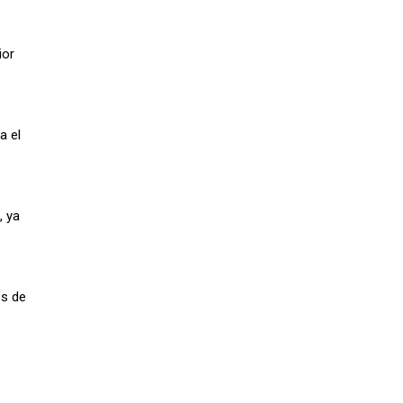
ior
a el
, ya
es de