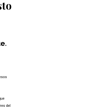
sto
e.
cesos
que
res del