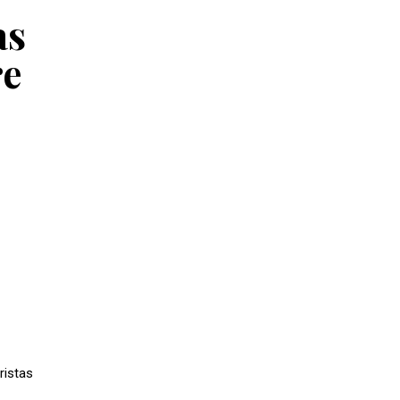
as
re
ristas