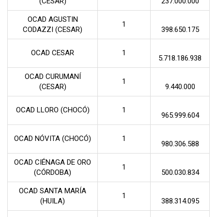
(CESAR)
237.000.000
OCAD AGUSTIN
1
CODAZZI (CESAR)
398.650.175
OCAD CESAR
1
5.718.186.938
OCAD CURUMANÍ
1
(CESAR)
9.440.000
OCAD LLORO (CHOCÓ)
1
965.999.604
OCAD NÓVITA (CHOCÓ)
1
980.306.588
OCAD CIÉNAGA DE ORO
1
(CÓRDOBA)
500.030.834
OCAD SANTA MARÍA
1
(HUILA)
388.314.095