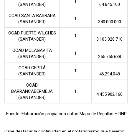
1
(SANTANDER)
64.645.100
OCAD SANTA BARBARA
1
(SANTANDER)
340.000.000
OCAD PUERTO WILCHES
1
(SANTANDER)
3.103.028.710
OCAD MOLAGAVITA
1
(SANTANDER)
255.755.638
OCAD CEPITÁ
1
(SANTANDER)
46.294.048
OCAD
BARRANCABERMEJA
1
4.455.902.160
(SANTANDER)
Fuente: Elaboración propia con datos Mapa de Regalías – DNP.
Cabe destacar la continuidad en el protagonismo que tuvieron