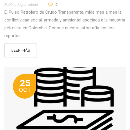
Publicado por
Admin
0
El Pulso Petrolero de Crudo Transparente, mide mes a mes la
conflictividad social, armada y ambiental asociada a la industria
petrolera en Colombia. Conoce nuestra infografía con los
reportes
LEER MÁS
25
OCT