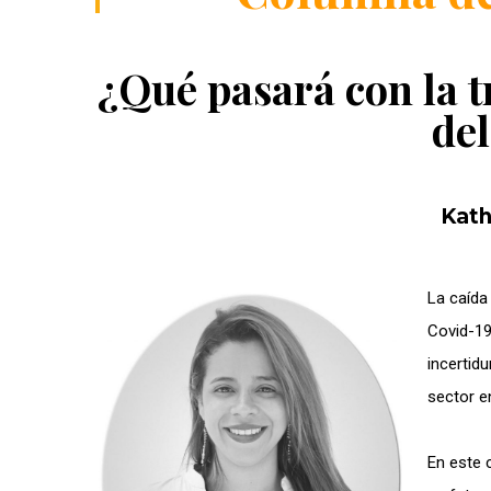
¿Qué pasará con la t
de
Kath
L
a caída
Covid-19
incertid
sector e
En este 