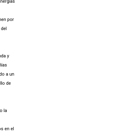
energías
nen por
 del
nda y
ñías
do a un
llo de
o la
s en el