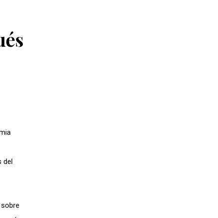
ués
emia
 del
 sobre