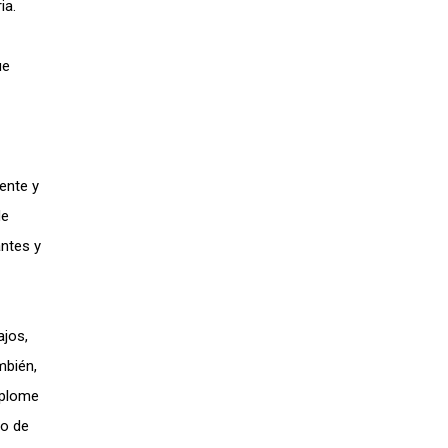
ria.
ue
ente y
de
antes y
ajos,
mbién,
splome
io de