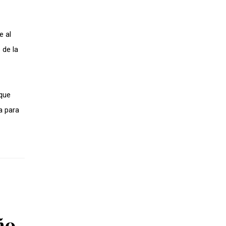
e al
 de la
 que
a para
ño-