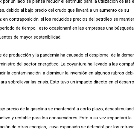
: por un lado se piensa reducir el estímulo para la utilización de las 
es, debido al bajo precio del crudo que llevará a un aumento de su
 en contraposición, si los reducidos precios del petróleo se mantie
 periodo de tiempo, esto ocasionará en las empresas una búsqueda
uentes de mayor sostenibilidad.
e de producción y la pandemia ha causado el desplome de la dema
inistro del sector energético. La coyuntura ha llevado a las compa
 la contaminación, a disminuir la inversión en algunos rubros debi
a sobrellevar las crisis. Esto tuvo un impacto directo en el desarro
jo precio de la gasolina se mantendrá a corto plazo, desestimuland
activo y rentable para los consumidores. Esto a su vez impactará la
ización de otras energías, cuya expansión se detendrá por los retraso