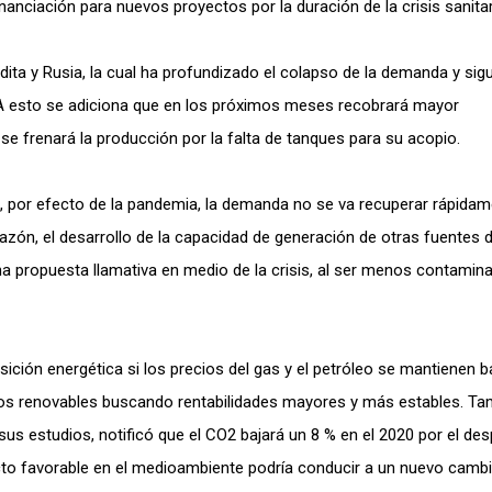
anciación para nuevos proyectos por la duración de la crisis sanita
dita y Rusia, la cual ha profundizado el colapso de la demanda y sig
A esto se adiciona que en los próximos meses recobrará mayor
se frenará la producción por la falta de tanques para su acopio.
, por efecto de la pandemia, la demanda no se va recuperar rápidam
 razón, el desarrollo de la capacidad de generación de otras fuentes 
na propuesta llamativa en medio de la crisis, al ser menos contamin
ición energética si los precios del gas y el petróleo se mantienen b
os renovables buscando rentabilidades mayores y más estables. Ta
 sus estudios, notificó que el CO2 bajará un 8 % en el 2020 por el de
cto favorable en el medioambiente podría conducir a un nuevo camb