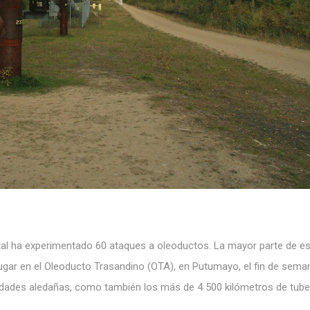
tatal ha experimentado 60 ataques a oleoductos. La mayor parte de e
lugar en el Oleoducto Trasandino (OTA), en Putumayo, el fin de sema
nidades aledañas, como también los más de 4 500 kilómetros de tube