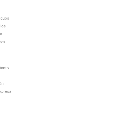
siduos
 los
ta
evo
 tanto
Sin
expresa