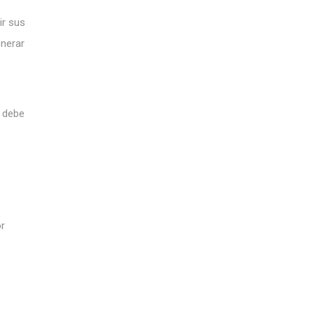
ir sus
enerar
e debe
e
or