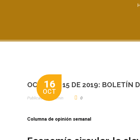
16
OCTUBRE 15 DE 2019: BOLETÍN 
OCT
Publicado por
Admin
0
Columna de opinión semanal