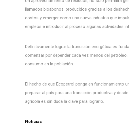
Un aprovechamiento de residuos, no solo permitirá ge
llamados bioabonos, producidos gracias a los deshecho
costos y emerger como una nueva industria que impuls
empleos e introducir al proceso algunas actividades in
Definitivamente lograr la transición energética es fund
comenzar por depender cada vez menos del petróleo, 
consumo en la población.
El hecho de que Ecopetrol ponga en funcionamiento un
preparar al país para una transición productiva y desde 
agrícola es sin duda la clave para lograrlo.
Noticias