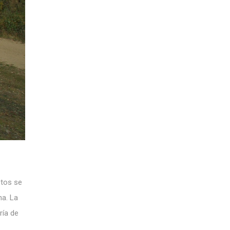
stos se
na. La
ría de