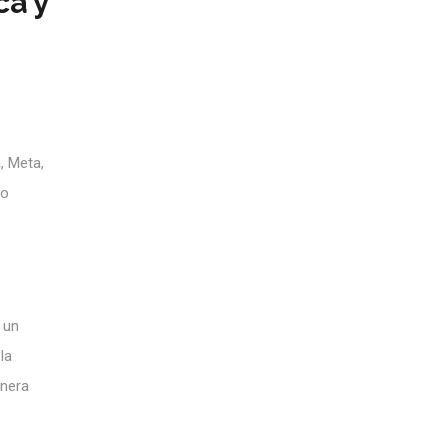
ca y
, Meta,
po
 un
la
enera