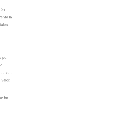
ión
renta la
tales,
s por
or
nserven
 valor.
ue ha