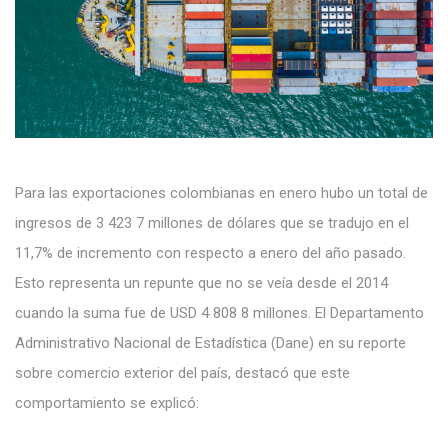
Para las exportaciones colombianas en enero hubo un total de
ingresos de 3 423 7 millones de dólares que se tradujo en el
11,7% de incremento con respecto a enero del año pasado.
Esto representa un repunte que no se veía desde el 2014
cuando la suma fue de USD 4 808 8 millones. El Departamento
Administrativo Nacional de Estadística (Dane) en su reporte
sobre comercio exterior del país, destacó que este
comportamiento se explicó: