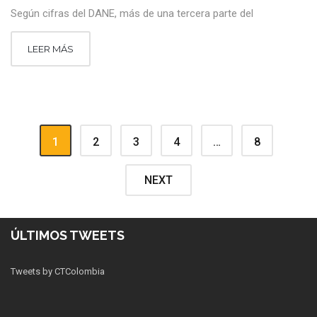
Según cifras del DANE, más de una tercera parte del
LEER MÁS
1
2
3
4
…
8
NEXT
ÚLTIMOS TWEETS
Tweets by CTColombia