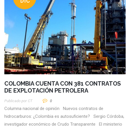
DIC
COLOMBIA CUENTA CON 381 CONTRATOS
DE EXPLOTACIÓN PETROLERA
Publicado por
CT
0
Columna nacional de opinión Nuevos contratos de
hidrocarburos: ¿Colombia es autosuficiente? Sergio Córdoba,
investigador económico de Crudo Transparente El ministerio