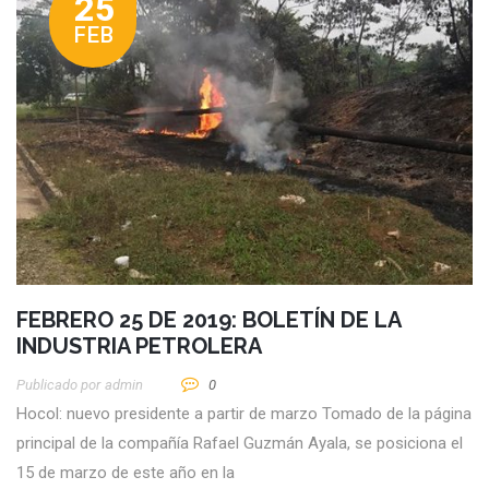
25
FEB
FEBRERO 25 DE 2019: BOLETÍN DE LA
INDUSTRIA PETROLERA
Publicado por
Admin
0
Hocol: nuevo presidente a partir de marzo Tomado de la página
principal de la compañía Rafael Guzmán Ayala, se posiciona el
15 de marzo de este año en la