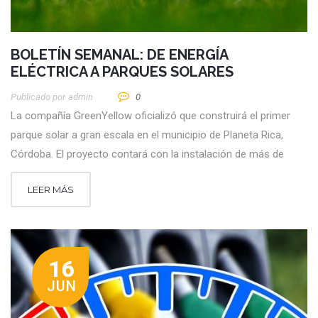
BOLETÍN SEMANAL: DE ENERGÍA
ELÉCTRICA A PARQUES SOLARES
Publicado por
Admin
0
La compañía GreenYellow oficializó que construirá el primer
parque solar a gran escala en el municipio de Planeta Rica,
Córdoba. El proyecto contará con la instalación de más de
LEER MÁS
16
JUN