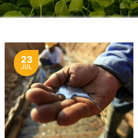
23
JUL