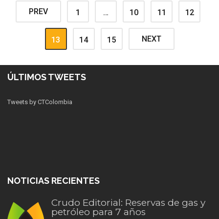
PREV
1
…
10
11
12
NEXT
13
14
15
ÚLTIMOS TWEETS
Tweets by CTColombia
NOTICIAS RECIENTES
Crudo Editorial: Reservas de gas y
petróleo para 7 años