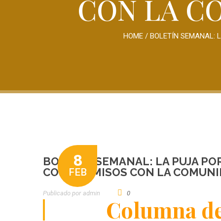
CON LA C
HOME
/
BOLETÍN SEMANAL: 
8
BOLETÍN SEMANAL: LA PUJA PO
COMPROMISOS CON LA COMUNI
FEB
Publicado por
Admin
0
Columna de