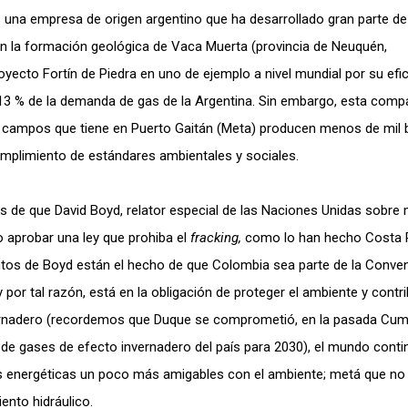
s una empresa de origen argentino que ha desarrollado gran parte de
n la formación geológica de Vaca Muerta (provincia de Neuquén,
royecto Fortín de Piedra en uno de ejemplo a nivel mundial por su efi
l 13 % de la demanda de gas de la Argentina. Sin embargo, esta comp
los campos que tiene en Puerto Gaitán (Meta) producen menos de mil b
umplimiento de estándares ambientales y sociales.
és de que David Boyd, relator especial de las Naciones Unidas sobre
o aprobar una ley que prohiba el
fracking,
como lo han hecho Costa R
entos de Boyd están el hecho de que Colombia sea parte de la Conve
por tal razón, está en la obligación de proteger el ambiente y contri
vernadero (recordemos que Duque se comprometió, en la pasada Cu
 de gases de efecto invernadero del país para 2030), el mundo conti
s energéticas un poco más amigables con el ambiente; metá que no 
ento hidráulico.