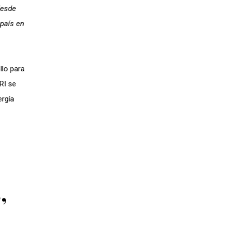
desde
 país en
llo para
RI se
ergía
,