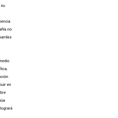
 su
ciencia
añía no
arriles
 medio
ica,
nción
buir en
mbre
núa
logrará