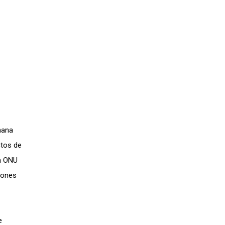
mana
ctos de
la ONU
iones
e