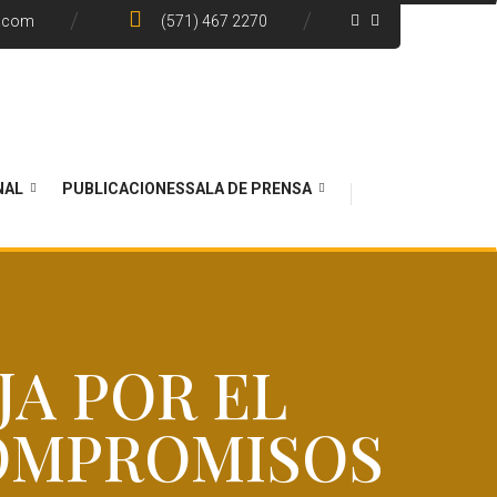
e.com
(571) 467 2270
NAL
PUBLICACIONES
SALA DE PRENSA
JA POR EL
COMPROMISOS