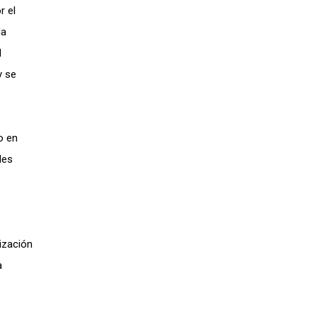
r el
la
l
y se
o en
les
ización
a