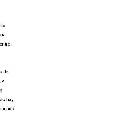
 de
cia,
dentro
a
de
 y
n
sto hay
cionado