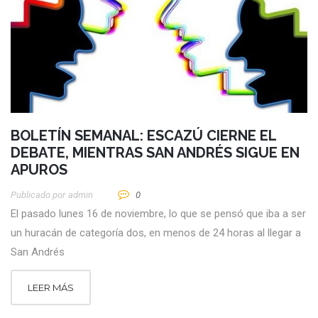
BOLETÍN SEMANAL: ESCAZÚ CIERNE EL
DEBATE, MIENTRAS SAN ANDRÉS SIGUE EN
APUROS
Publicado por
Admin
0
El pasado lunes 16 de noviembre, lo que se pensó que iba a ser
un huracán de categoría dos, en menos de 24 horas al llegar a
San Andrés
LEER MÁS