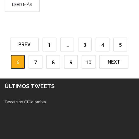
LEER MÁS
PREV
1
…
3
4
5
NEXT
6
7
8
9
10
ÚLTIMOS TWEETS
Tweets by CTColombia