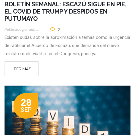
BOLETÍN SEMANAL: ESCAZÚ SIGUE EN PIE,
EL COVID DE TRUMP Y DESPIDOS EN
PUTUMAYO
Publicado por
Admin
0
Existen dudas sobre la aproximación a temas como la urgencia
de ratificar el Acuerdo de Escazú, que demanda del nuevo
ministro darle vía libre en el Congreso, pues ya
LEER MÁS
28
SEP