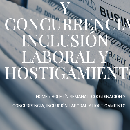
Y
CONCURRENCIA
INCLUSIÓN
LABORAL Y
HOSTIGAMIEN
HOME
/
BOLETÍN SEMANAL: COORDINACIÓN Y
CONCURRENCIA, INCLUSIÓN LABORAL Y HOSTIGAMIENTO