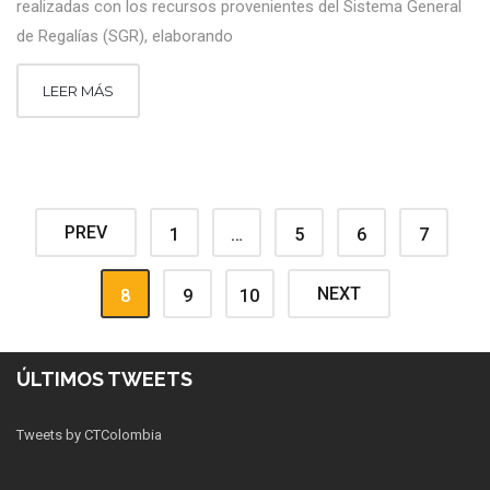
realizadas con los recursos provenientes del Sistema General
de Regalías (SGR), elaborando
LEER MÁS
PREV
1
…
5
6
7
NEXT
8
9
10
ÚLTIMOS TWEETS
Tweets by CTColombia