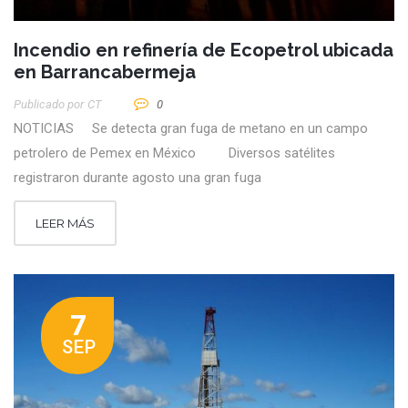
Incendio en refinería de Ecopetrol ubicada
en Barrancabermeja
Publicado por
CT
0
NOTICIAS Se detecta gran fuga de metano en un campo
petrolero de Pemex en México Diversos satélites
registraron durante agosto una gran fuga
LEER MÁS
7
SEP