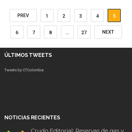
PREV
1
2
3
4
5
NEXT
6
7
8
…
27
ÚLTIMOS TWEETS
Tweets by CTColombia
NOTICIAS RECIENTES
Crudo Editorial: Reservas de gas y