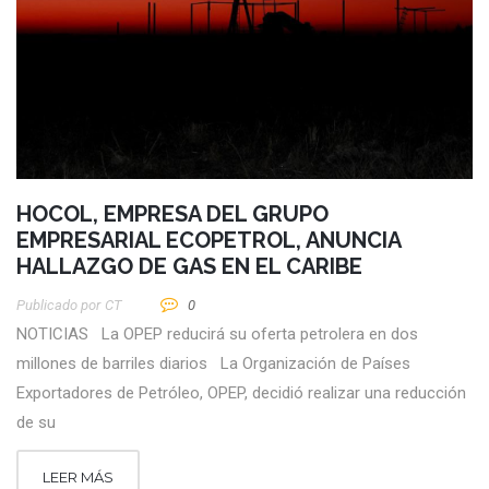
HOCOL, EMPRESA DEL GRUPO
EMPRESARIAL ECOPETROL, ANUNCIA
HALLAZGO DE GAS EN EL CARIBE
Publicado por
CT
0
NOTICIAS La OPEP reducirá su oferta petrolera en dos
millones de barriles diarios La Organización de Países
Exportadores de Petróleo, OPEP, decidió realizar una reducción
de su
LEER MÁS