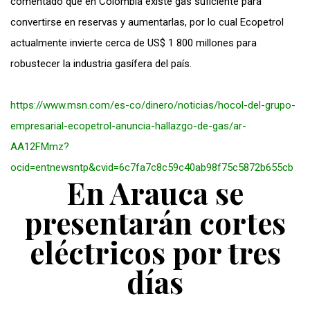
comentado que en Colombia existe gas suficiente para
convertirse en reservas y aumentarlas, por lo cual Ecopetrol
actualmente invierte cerca de US$ 1 800 millones para
robustecer la industria gasífera del país.
https://www.msn.com/es-co/dinero/noticias/hocol-del-grupo-
empresarial-ecopetrol-anuncia-hallazgo-de-gas/ar-
AA12FMmz?
ocid=entnewsntp&cvid=6c7fa7c8c59c40ab98f75c5872b655cb
En Arauca se
presentarán cortes
eléctricos por tres
días