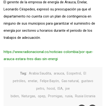
El gerente de la empresa de energía de Arauca, Enelar,
Leonardo Céspedes, expresó su preocupación ya que el
departamento no cuenta con un plan de contingencia en
ninguno de sus municipios para garantizar el suministro de
energía por sectores u horarios durante el periodo de los
trabajos de adecuación.
https://www.radionacional.co/noticias-colombia/por-que-
arauca-estara-tres-dias-sin-energi
Tag:
,
,
,
Arabia Saudita
arauca
Ecopetrol
El
,
,
,
,
petróleo
enelar
Felipe Bayón
Gas natural
gustavo
,
,
,
petro
hocol
ISA
joe
,
,
,
,
,
biden
Naturgas
opep
Promigas
rusia
Rusia Ucrania