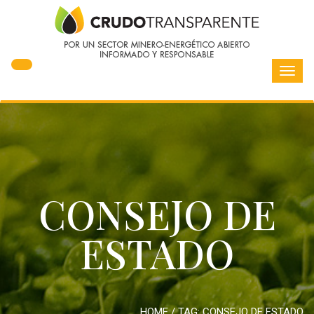
Toggl
navig
CONSEJO DE
ESTADO
HOME
/ TAG:
CONSEJO DE ESTADO