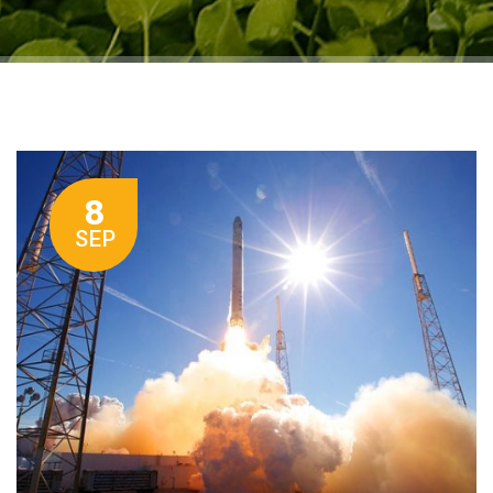
8
SEP